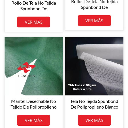
Rollos De Tela No Tejida
Rollo De Tela No Tejida
Spunbond De
Spunbond De
Polipropileno De 90 G/m²
Polipropileno Blanco De
Para Fundas De Sofá
150 G/m² Con Tamaño
VER MÁS
VER MÁS
Personalizado. Suministro
De Fábrica.
Tela No Tejida Spunbond
Mantel Desechable No
De Polipropileno Blanco
Tejido De Polipropileno
De 50 G/m² Para Funda
Perforado HENGHUA,
De Almohada
Transpirable, Impermeable
VER MÁS
VER MÁS
Y Anti-UV, Ideal Para