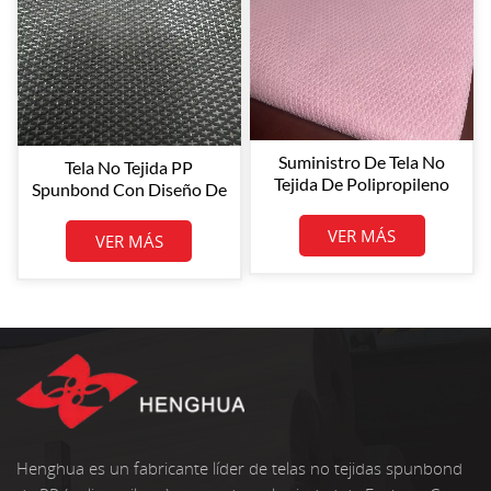
Suministro De Tela No
Tela No Tejida PP
Tejida De Polipropileno
Spunbond Con Diseño De
Spunbond Colorida De
Puntos Y Cruces De
Diseño Cruzado De
Colores
VER MÁS
VER MÁS
65GSM
Henghua es un fabricante líder de telas no tejidas spunbond