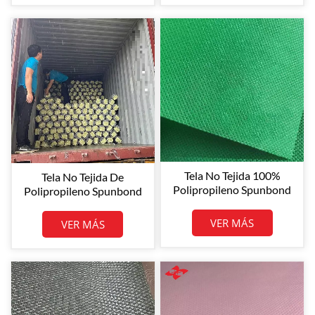
Restaurantes Y Hostelería.
Tela No Tejida 100%
Tela No Tejida De
Polipropileno Spunbond
Polipropileno Spunbond
De Alta Calidad Y Bajo
Gris De 95 G/m² Y
Costo Para La Agricultura,
160/180 Cm De Ancho
VER MÁS
VER MÁS
Con Protección UV Para
Para Bolsas
Cultivos En Invernaderos
En China.