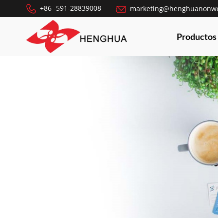
+86 -591-28839008
marketing@henghuanonw
Productos