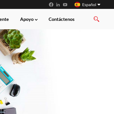
Español
iente
Apoyo
Contáctenos
English
français
русский
español
العربية