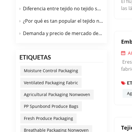
El f
médi
las 
Diferencia entre tejido no tejido spunbond y tejido no tejido PP
exte
adit
teji
¿Por qué es tan popular el tejido no tejido de PP spunbond en la industria automotriz?
extr
anti
para
como
Demanda y precio de mercado de la tela no tejida spunbond de PP funcional en julio de 2026.
form
han 
Emba
fila
adhe
cort
A
ETIQUETAS
del 
Eres
no t
fabr
Moisture Control Packaging
trata
esce
espe
Ventilated Packaging Fabric
E
poli
spun
tran
resi
Ag
Agricultural Packaging Nonwoven
el c
de m
verd
PP Spunbond Produce Bags
cond
¿Por
Fresh Produce Packaging
cont
Teji
Breathable Packaging Nonwoven