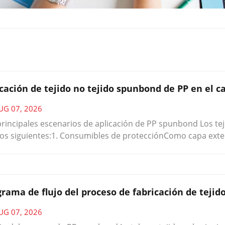
icación de tejido no tejido spunbond de PP en el 
UG 07, 2026
principales escenarios de aplicación de PP spunbond Los tej
los siguientes:1. Consumibles de protecciónComo capa exte
rotección médica común y batas de aislamiento, posee caract
tración de fluidos corporales, lo que previene eficazmente 
rial básico del sistema de protección médica.2. Categoría d
icación de envases de esterilización para instrumental quirú
rama de flujo del proceso de fabricación de tejid
 desinfectar repetidamente. Mantiene la esterilidad del instr
aminación secundaria y cumple con las normas de envasado 
UG 07, 2026
ado de heridasComo material base para apósitos médicos,