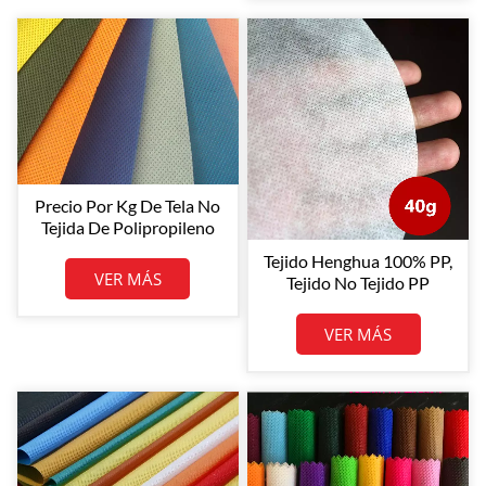
Precio Por Kg De Tela No
Tejida De Polipropileno
Henghua 100% Tela No
Tejido Henghua 100% PP,
Tejida Notex PP
VER MÁS
Tejido No Tejido PP
Spunbond, Tejido No
Tejido De Polipropileno
VER MÁS
Spunbonded