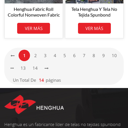
Henghua Fabric Roll
Tela Henghua Y Tela No
Colorful Nonwoven Fabric
Tejida Spunbond
Manufacturer PP
Biodegradable Rollos De
Nonwoven Polypropylene
Tela No Tejida De PP 100%
VER MÁS
VER MÁS
Spunbond Nonwoven
Tela No Tejida De PP
Fabric
1
2
3
4
5
6
7
8
9
10
13
14
Un Total De
14
Páginas
Henghua es un fabricante líder de telas no tejidas spunbond