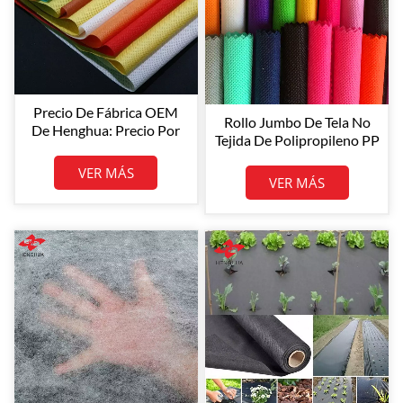
Precio De Fábrica OEM
Rollo Jumbo De Tela No
De Henghua: Precio Por
Tejida De Polipropileno PP
Kg De Tela No Tejida De
Henghua Rollos De Tela
PP. Rollos De Tela No
VER MÁS
No Tejida De
VER MÁS
Tejida De PP.
Polipropileno 100% PP