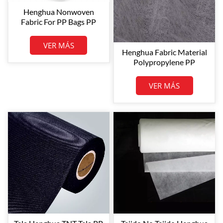
Henghua Nonwoven
Fabric For PP Bags PP
Nonwoven Polypropylene
Spunbond Nonwoven
VER MÁS
Fabric PP Non Woven
Henghua Fabric Material
Polypropylene PP
Spunbond Nonwoven
Fabric Notex Spunbonded
VER MÁS
Nonwoven Fabric