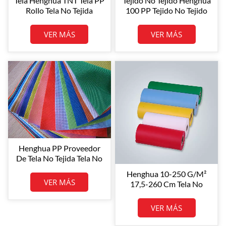
Tela Henghua TNT Tela PP
Tejido No Tejido Henghua
Rollo Tela No Tejida
100 PP Tejido No Tejido
Colorida Tela No Tejida PP
Spunbond De PP Tejido
Polipropileno No Tejido
No Tejido Spunbond De
VER MÁS
VER MÁS
Spunbond Tela No Tejida
Polipropileno
Henghua PP Proveedor
De Tela No Tejida Tela No
Tejida 100% PP Spunbond
Henghua 10-250 G/m²
Tela De Polipropileno
VER MÁS
17,5-260 Cm Tela No
Tejida De PP Precio De
Fábrica Tela No Tejida
VER MÁS
Spunbond De
Polipropileno