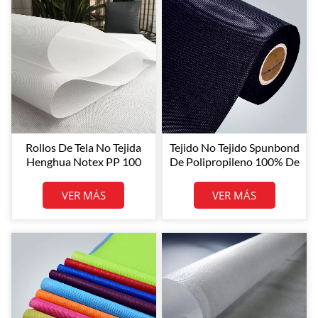
Rollos De Tela No Tejida
Tejido No Tejido Spunbond
Henghua Notex PP 100
De Polipropileno 100% De
Rollo De Tela No Tejida PP
Henghua
Para Textiles
VER MÁS
VER MÁS