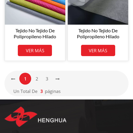
Tejido No Tejido De
Tejido No Tejido De
Polipropileno Hilado
Polipropileno Hilado
Henghua De 10-250 G/m²
Henghua PP Tejido No
Tejido No Tejido De
Tejido De Polipropileno
VER MÁS
VER MÁS
Polipropileno
TNT
1
2
3
Un Total De
3
Páginas