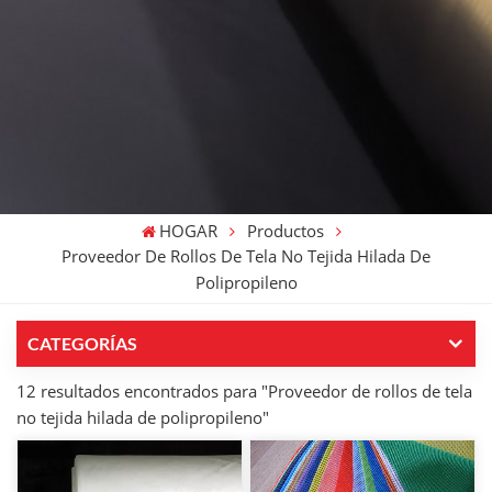
HOGAR
Productos
Proveedor De Rollos De Tela No Tejida Hilada De
Polipropileno
CATEGORÍAS
12 resultados encontrados para "Proveedor de rollos de tela
no tejida hilada de polipropileno"