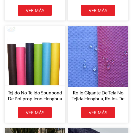
Biodegradable Rollos De
Tejido No Tejido Spunbond
Tela No Tejida De PP 100%
100% PP
VER MÁS
VER MÁS
Tela No Tejida De PP
Tejido No Tejido Spunbond
Rollo Gigante De Tela No
De Polipropileno Henghua
Tejida Henghua, Rollos De
Tela No Tejida De PP
Notex
VER MÁS
VER MÁS