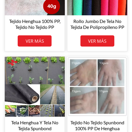
Tejido Henghua 100% PP,
Rollo Jumbo De Tela No
Tejido No Tejido PP
Tejida De Polipropileno PP
Spunbond, Tejido No
Henghua Rollos De Tela
Tejido De Polipropileno
No Tejida De
VER MÁS
VER MÁS
Spunbonded
Polipropileno 100% PP
Tela Henghua Y Tela No
Tejido No Tejido Spunbond
Tejida Spunbond
100% PP De Henghua