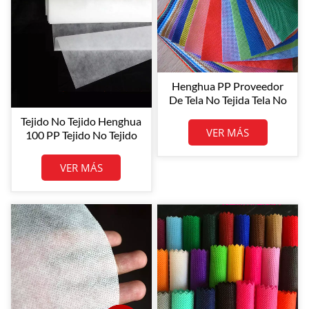
Henghua PP Proveedor
De Tela No Tejida Tela No
Tejida 100% PP Spunbond
Tejido No Tejido Henghua
Tela De Polipropileno
VER MÁS
100 PP Tejido No Tejido
Spunbond De PP Tejido
No Tejido Spunbond De
VER MÁS
Polipropileno