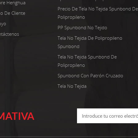
bre Henghua
Precio De Tela No Tejida Spunbond De
o De Cliente
Polipropileno
oyo
PP Spunbond No Tejido
táctenos
Tela No Tejida De Polipropileno
Spunbond
Tela No Tejida Spunbond De
Polipropileno
Spunbond Con Patrón Cruzado
Tela No Tejida
MATIVA