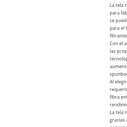
La tela 
para fab
se puede
para el 
filtrant
Con el 
las prop
tecnolog
aumento 
spunbon
Al elegi
requerid
fibra en
rendimi
La tela
gracias