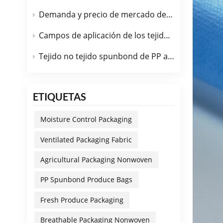
Demanda y precio de mercado de la tela no tejida spunbond de PP funcional en julio de 2026.
Campos de aplicación de los tejidos no tejidos spunbond de PP con diferentes funciones modificadas.
Tejido no tejido spunbond de PP antibacteriano
ETIQUETAS
Moisture Control Packaging
Ventilated Packaging Fabric
Agricultural Packaging Nonwoven
PP Spunbond Produce Bags
Fresh Produce Packaging
Breathable Packaging Nonwoven