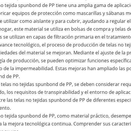
no tejida spunbond de PP tiene una amplia gama de aplicaci
ricar equipos de protección como mascarillas y sábanas méd
 utilizar como aislante y para cubrir, ayudando a regular el
hogar, este material se utiliza en bolsas de compra y telas 
es se utilizan en capas de filtración primaria en el tratamiento
avance tecnológico, el proceso de producción de telas no t
iedades del material se mejoran. Mediante el ajuste de la p
ía de producción, se pueden optimizar funciones específicas
de la impermeabilidad. Estas mejoras han ampliado las posi
d de PP.
r telas no tejidas spunbond de PP, se deben considerar requ
o, los requisitos de transpirabilidad y el entorno de aplicac
tre las telas no tejidas spunbond de PP de diferentes especi
ento.
 no tejida spunbond de PP, como material práctico, desemp
 a la mejora tecnológica continua. Comprender sus caracterí