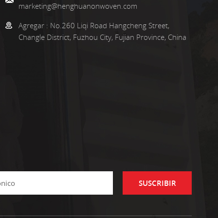
marketing@henghuanonwoven.com
Agregar :
No.260 Liqi Road Hangcheng Street,
Changle District, Fuzhou City, Fujian Province, China
SUSCRIBIR