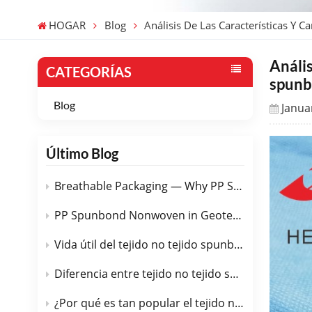
HOGAR
Blog
Análisis De Las Características Y
Anális
CATEGORÍAS
spunb
Blog
Janua
Último Blog
Breathable Packaging — Why PP Spunbond Nonwoven Is the Perfect Choice
PP Spunbond Nonwoven in Geotextiles — Road, Drainage & Erosion Control
Vida útil del tejido no tejido spunbond de PP
Diferencia entre tejido no tejido spunbond y tejido no tejido PP
¿Por qué es tan popular el tejido no tejido de PP spunbond en la industria automotriz?