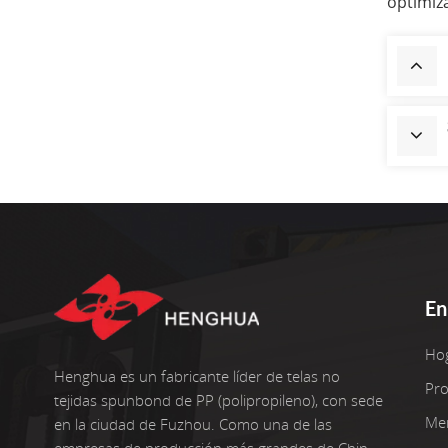
optimiza
En
Ho
Henghua es un fabricante líder de telas no
Pr
tejidas spunbond de PP (polipropileno), con sede
Me
en la ciudad de Fuzhou. Como una de las