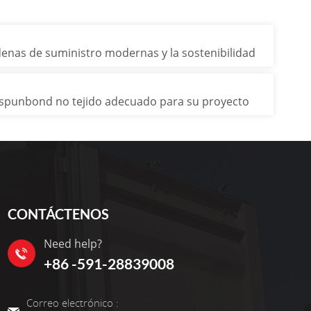
adenas de suministro modernas y la sostenibilidad
l spunbond no tejido adecuado para su proyecto
CONTÁCTENOS
Need help?
+86 -591-28839008
Correo electrónico :