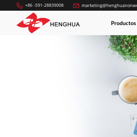
+86 -591-28839008
marketing@henghuanonw
Productos