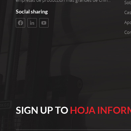
empresas de producción más grandes de China,
So
operamos seis líneas de producción avanzadas
Soclal sharing
Cas
con dos reenrolladores adicionales. Nuestras
instalaciones tienen una superficie de taller de
Ap
3400 metros cuadrados. La inversión bruta
Con
asciende a 100 millones de yuanes. Estamos
orgullosos de más de 22 años de experiencia
trabajando con telas no tejidas. Seleccionamos
solo las mejores materias primas de
polipropileno para nuestros productos.
Nuestros clientes se encuentran en todo el
mundo. Innovamos continuamente nuestra
producción para mantenernos relevantes. Cree
en operaciones confiables y calidad constante
Cada año, fabricamos 10.000 toneladas métricas
de telas no tejidas hiladas de polipropileno de
SIGN UP TO
HOJA INFOR
calidad, desde 10 gramos por metro cuadrado
hasta 250 gramos por metro cuadrado y con un
ancho que varía entre 15 y 260 cm. Nuestros