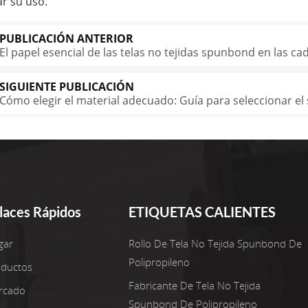
r su uso.
PUBLICACIÓN ANTERIOR
El papel esencial de las telas no tejidas spunbond en las c
SIGUIENTE PUBLICACIÓN
Cómo elegir el material adecuado: Guía para seleccionar e
laces Rápidos
ETIQUETAS CALIENTES
gar
Rollo De Tela No Tejida Spunbond De
Polipropileno
oductos
Fabricante De Tela No Tejida
rcado
Spunbond De Polipropileno