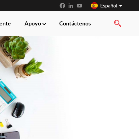
Español
iente
Apoyo
Contáctenos
English
français
русский
español
العربية