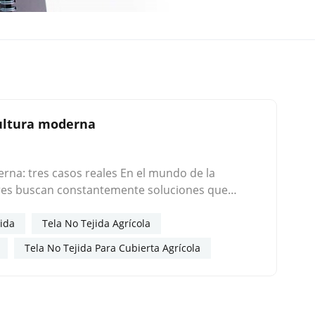
cultura moderna
os reales En el mundo de la
tores buscan constantemente soluciones que
cas sostenibles. tela no tejida spunbond—un
elemento innovador en campos, invernaderos y
jida
Tela No Tejida Agrícola
 nuestro productos no tejidos spunbond
Tela No Tejida Para Cubierta Agrícola
eza faltante en su conjunto de herramientas
en California
nutrientes de sus vides. El deshierbe manual
dían dañar el suelo y la calidad de la fruta.