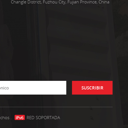
Changle District, Fuzhou City, Fujian Province, China
SUSCRIBIR
echos .
RED SOPORTADA