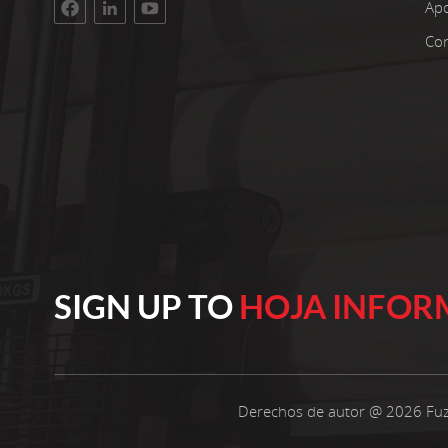
instalaciones tienen una superficie de taller de
Ap
3400 metros cuadrados. La inversión bruta
Con
asciende a 100 millones de yuanes. Estamos
orgullosos de más de 22 años de experiencia
trabajando con telas no tejidas. Seleccionamos
solo las mejores materias primas de
polipropileno para nuestros productos.
Nuestros clientes se encuentran en todo el
mundo. Innovamos continuamente nuestra
producción para mantenernos relevantes. Cree
en operaciones confiables y calidad constante
Cada año, fabricamos 10.000 toneladas métricas
de telas no tejidas hiladas de polipropileno de
SIGN UP TO
HOJA INFOR
calidad, desde 10 gramos por metro cuadrado
hasta 250 gramos por metro cuadrado y con un
ancho que varía entre 15 y 260 cm. Nuestros
productos son ampliamente utilizados en la
industria del embalaje, la medicina, los textiles
Derechos de autor @ 2026 Fuz
para el hogar, los muebles y los campos