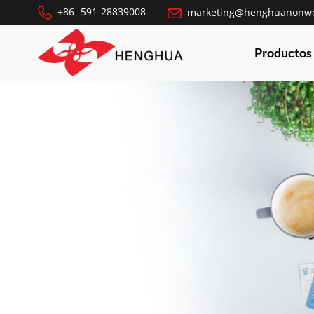
+86 -591-28839008
marketing@henghuanonw
Productos