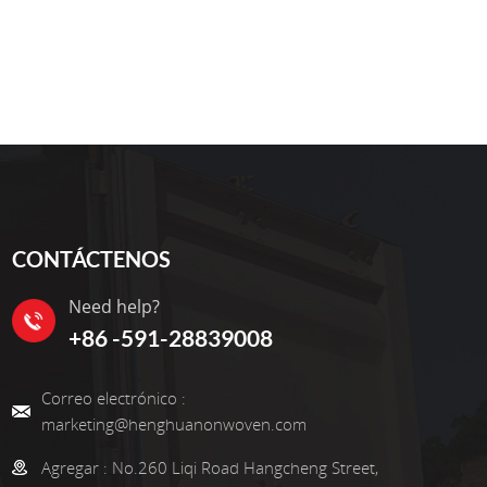
o tejido spunbond funciona para la agricultura?
los agricultores: • Especificaciones
cm de ancho para adaptarse al tamaño de su campo.
o el equipo, pero es fácil de instalar a mano. •
estándares orgánicos de la UE y EE. UU. ¿Listo
n kit de muestra gratuito. Incluso te ayudaremos
amaño.
CONTÁCTENOS
Need help?
+86 -591-28839008
Correo electrónico :
marketing@henghuanonwoven.com
Agregar :
No.260 Liqi Road Hangcheng Street,