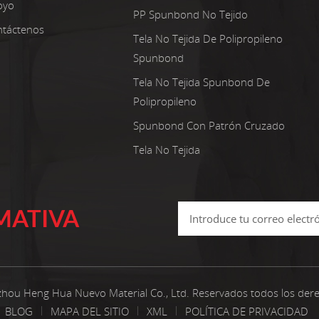
oyo
PP Spunbond No Tejido
táctenos
Tela No Tejida De Polipropileno
Spunbond
Tela No Tejida Spunbond De
Polipropileno
Spunbond Con Patrón Cruzado
Tela No Tejida
MATIVA
hou Heng Hua Nuevo Material Co., Ltd. Reservados todos los der
BLOG
MAPA DEL SITIO
XML
POLÍTICA DE PRIVACIDAD