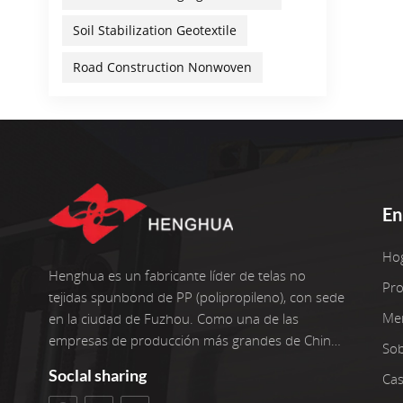
hizo
Soil Stabilization Geotextile
Nues
pers
Road Construction Nonwoven
• Dur
Opci
para
a cal
En
Ho
Henghua es un fabricante líder de telas no
Pr
tejidas spunbond de PP (polipropileno), con sede
Me
en la ciudad de Fuzhou. Como una de las
empresas de producción más grandes de China,
So
operamos seis líneas de producción avanzadas
Soclal sharing
Cas
con dos reenrolladores adicionales. Nuestras