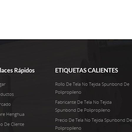
 posible", afirmó el dueño de la granja. ¿Por qué el tejido n
tras telas spunbond agrícolas están diseñadas pensando en 
onalizables: elija entre 10 y 250 g/m² (grosor) y 15 y 255 
able pero liviano: resiste el desgarro causado por el viento 
ones ecológicas: las variantes degradables cumplen con los 
 ver la diferencia en tu granja? Contáctanos para obtener u
cular el retorno de la inversión (ROI) según tus cultivos y t
laces Rápidos
ETIQUETAS CALIENTES
gar
Rollo De Tela No Tejida Spunbond De
Polipropileno
oductos
Fabricante De Tela No Tejida
rcado
Spunbond De Polipropileno
bre Henghua
Precio De Tela No Tejida Spunbond De
o De Cliente
Polipropileno