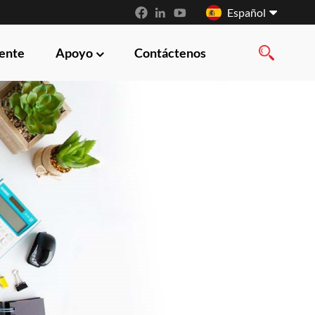
Español
iente
Apoyo
Contáctenos
English
français
русский
español
العربية