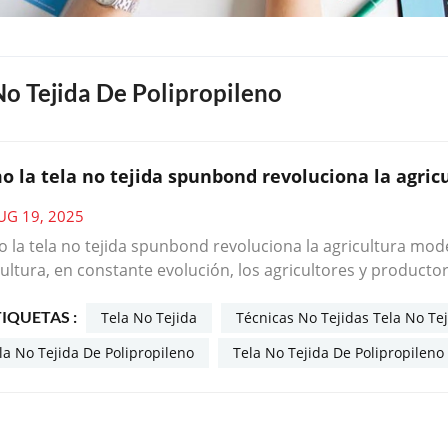
No Tejida De Polipropileno
o la tela no tejida spunbond revoluciona la agri
UG 19, 2025
la tela no tejida spunbond revoluciona la agricultura moderna: tres cas
cultura, en constante evolución, los agricultores y produc
nten la eficiencia, reduzcan los costos y promuevan prácti
TIQUETAS :
rial versátil que silenciosamente se ha convertido en un 
Tela No Tejida
Técnicas No Tejidas Tela No Te
tos de todo el mundo. Analicemos tres casos reales donde
la No Tejida De Polipropileno
Tela No Tejida De Polipropileno
aciones agrícolas transformadas y por qué podría ser la pi
las. Caso 1: Control de malezas que ahorra más de 30 horas al mes Un viñedo familiar 
aba contra la maleza, que competía constantemente por los 
ería más de 40 horas semanales, y los herbicidas químicos po