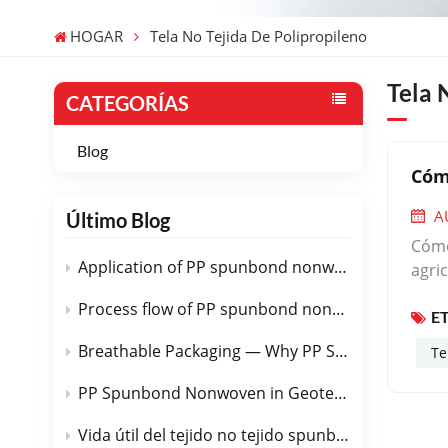
HOGAR
Tela No Tejida De Polipropileno
Tela 
CATEGORÍAS
Blog
Cóm
A
Último Blog
Cómo 
Application of PP spunbond nonwoven fabric in medical field
agri
aume
Process flow of PP spunbond nonwoven fabric
E
mate
huer
Breathable Packaging — Why PP Spunbond Nonwoven Is the Perfect Choice
Te
oper
agríco
PP Spunbond Nonwoven in Geotextiles — Road, Drainage & Erosion Control
luch
Vida útil del tejido no tejido spunbond de PP
requ