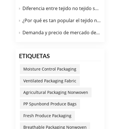
Camb
Diferencia entre tejido no tejido spunbond y tejido no tejido PP
estr
del 
¿Por qué es tan popular el tejido no tejido de PP spunbond en la industria automotriz?
mes 
nunc
Demanda y precio de mercado de la tela no tejida spunbond de PP funcional en julio de 2026.
errá
camb
no t
ETIQUETAS
micro
exce
Moisture Control Packaging
plán
inve
Ventilated Packaging Fabric
Opci
Agricultural Packaging Nonwoven
busc
teji
PP Spunbond Produce Bags
en u
eros
Fresh Produce Packaging
micr
Breathable Packaging Nonwoven
sobr