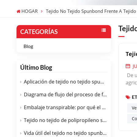
HOGAR
Tejido No Tejido Spunbond Frente A Tejido
Tejid
CATEGORÍAS
Blog
Teji
J
Último Blog
De u
Aplicación de tejido no tejido spunbond de PP en el campo médico.
agri
spun
Diagrama de flujo del proceso de fabricación de tejido no tejido spunbond de PP
E
fund
dife
Embalaje transpirable: por qué el tejido no tejido spunbond de PP es la opción perfecta.
Ve
prod
Co
simil
Tejido no tejido de polipropileno spunbond en geotextiles: control de carreteras, drenaje y erosión.
para
Vida útil del tejido no tejido spunbond de PP
lona