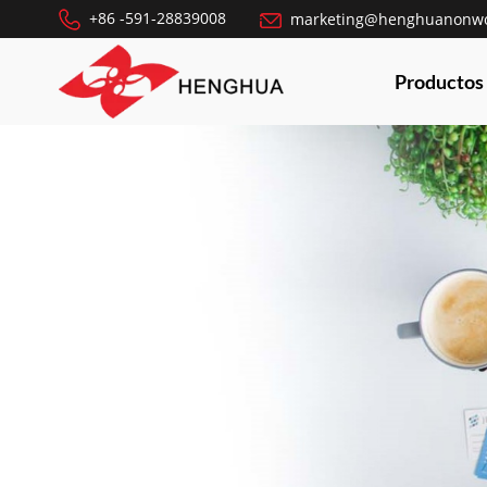
+86 -591-28839008
marketing@henghuanonw
Productos