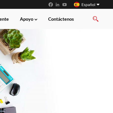
Español
iente
Apoyo
Contáctenos
English
français
русский
español
العربية