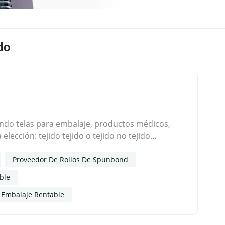
do
cando telas para embalaje, productos médicos,
ección: tejido tejido o tejido no tejido
 duraderos y reciclables. Pero son materiales
 procesos, con diferentes propiedades, para
Proveedor De Rollos De Spunbond
ue puedas tomar la decisión correcta para tu
ble
ho por tejido de cintas planas de polipropileno —
 Embalaje Rentable
e extruyen, se estiran y luego se tejen en un telar
ia (arroz, harina, piensos), sacos a granel (FIBC),
 tejido no tejido spunbond está hecho por