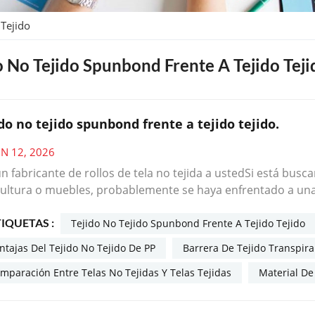
 Tejido
o No Tejido Spunbond Frente A Tejido Teji
do no tejido spunbond frente a tejido tejido.
UN 12, 2026
n fabricante de rollos de tela no tejida a ustedSi está bus
cultura o muebles, probablemente se haya enfrentado a una el
bond?Ambos están hechos de polipropileno (PP). Ambos son
TIQUETAS :
amentalmente diferentes — producidos mediante diferentes
Tejido No Tejido Spunbond Frente A Tejido Tejido
rentes aplicaciones.Analicemos las diferencias clave para q
ntajas Del Tejido No Tejido De PP
Barrera De Tejido Transpira
ucto.¿Qué es el tejido de PP?El tejido de PP tejido está hec
mparación Entre Telas No Tejidas Y Telas Tejidas
Material De
ar a cómo se fabrican los textiles tradicionales. Las cintas s
 crear una tela.Aplicaciones comunes: Sacos de alta resistenc
s, base de moqueta.¿Qué es el tejido no tejido spunbond?El