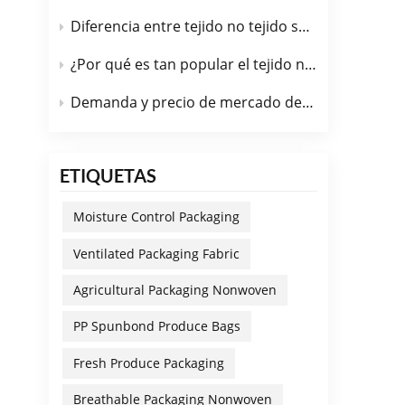
extr
Diferencia entre tejido no tejido spunbond y tejido no tejido PP
unié
quir
¿Por qué es tan popular el tejido no tejido de PP spunbond en la industria automotriz?
agrí
prod
Demanda y precio de mercado de la tela no tejida spunbond de PP funcional en julio de 2026.
fibra
desg
dire
ETIQUETAS
limp
bloq
Moisture Control Packaging
limi
abra
Ventilated Packaging Fabric
40%)
Agricultural Packaging Nonwoven
sien
más 
PP Spunbond Produce Bags
requ
alta
Fresh Produce Packaging
— el
Breathable Packaging Nonwoven
para