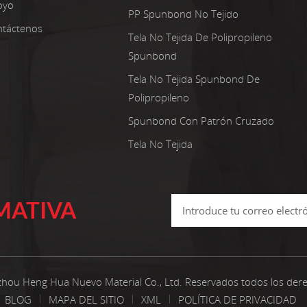
oyo
PP Spunbond No Tejido
táctenos
Tela No Tejida De Polipropileno
Spunbond
Tela No Tejida Spunbond De
Polipropileno
Spunbond Con Patrón Cruzado
Tela No Tejida
MATIVA
hou Heng Hua Nuevo Material Co., Ltd. Reservados todos los der
BLOG
MAPA DEL SITIO
XML
POLÍTICA DE PRIVACIDAD