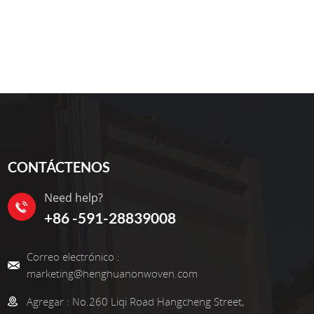
CONTÁCTENOS
Need help?
+86 -591-28839008
Correo electrónico :
marketing@henghuanonwoven.com
Agregar :
No.260 Liqi Road Hangcheng Street,