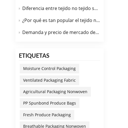
Diferencia entre tejido no tejido spunbond y tejido no tejido PP
¿Por qué es tan popular el tejido no tejido de PP spunbond en la industria automotriz?
Demanda y precio de mercado de la tela no tejida spunbond de PP funcional en julio de 2026.
ETIQUETAS
Moisture Control Packaging
Ventilated Packaging Fabric
Agricultural Packaging Nonwoven
PP Spunbond Produce Bags
Fresh Produce Packaging
Breathable Packaging Nonwoven