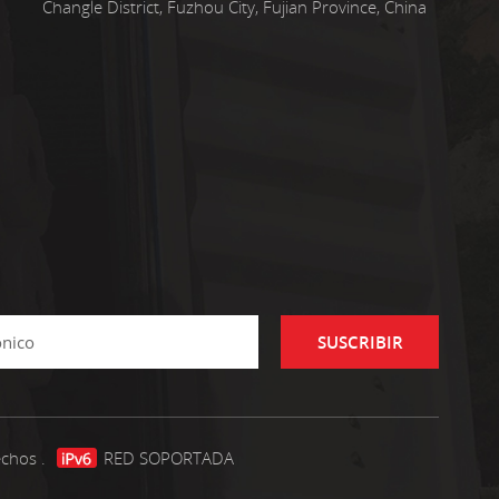
Changle District, Fuzhou City, Fujian Province, China
SUSCRIBIR
echos .
RED SOPORTADA