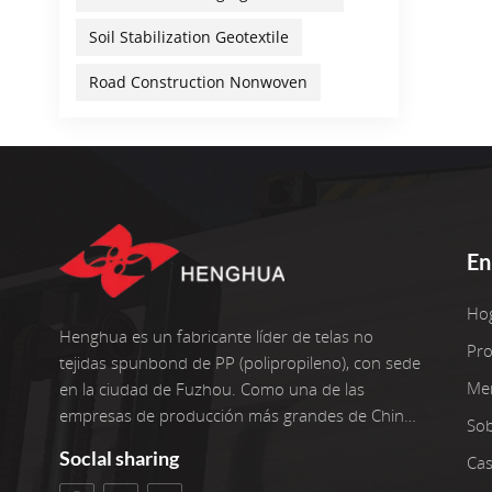
Soil Stabilization Geotextile
Road Construction Nonwoven
En
Ho
Henghua es un fabricante líder de telas no
Pr
tejidas spunbond de PP (polipropileno), con sede
Me
en la ciudad de Fuzhou. Como una de las
empresas de producción más grandes de China,
So
operamos seis líneas de producción avanzadas
Soclal sharing
Cas
con dos reenrolladores adicionales. Nuestras