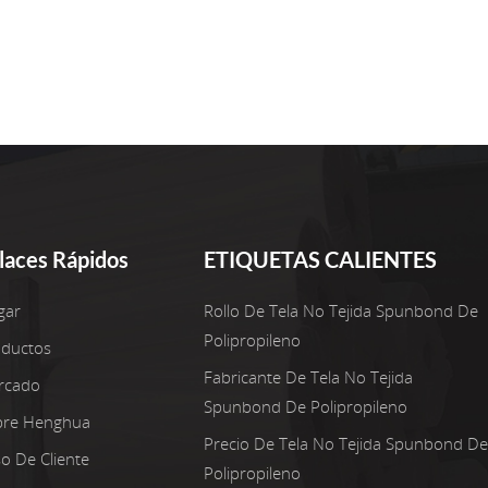
laces Rápidos
ETIQUETAS CALIENTES
gar
Rollo De Tela No Tejida Spunbond De
Polipropileno
oductos
Fabricante De Tela No Tejida
rcado
Spunbond De Polipropileno
bre Henghua
Precio De Tela No Tejida Spunbond De
o De Cliente
Polipropileno