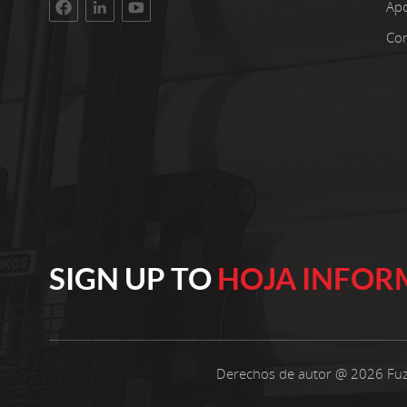
instalaciones tienen una superficie de taller de
Ap
3400 metros cuadrados. La inversión bruta
Con
asciende a 100 millones de yuanes. Estamos
orgullosos de más de 22 años de experiencia
trabajando con telas no tejidas. Seleccionamos
solo las mejores materias primas de
polipropileno para nuestros productos.
Nuestros clientes se encuentran en todo el
mundo. Innovamos continuamente nuestra
producción para mantenernos relevantes. Cree
en operaciones confiables y calidad constante
Cada año, fabricamos 10.000 toneladas métricas
de telas no tejidas hiladas de polipropileno de
SIGN UP TO
HOJA INFOR
calidad, desde 10 gramos por metro cuadrado
hasta 250 gramos por metro cuadrado y con un
ancho que varía entre 15 y 260 cm. Nuestros
productos son ampliamente utilizados en la
industria del embalaje, la medicina, los textiles
Derechos de autor @ 2026 Fuz
para el hogar, los muebles y los campos