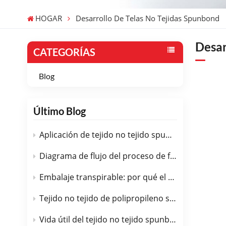
HOGAR
Desarrollo De Telas No Tejidas Spunbond
Desar
CATEGORÍAS
Blog
Último Blog
Aplicación de tejido no tejido spunbond de PP en el campo médico.
Diagrama de flujo del proceso de fabricación de tejido no tejido spunbond de PP
Embalaje transpirable: por qué el tejido no tejido spunbond de PP es la opción perfecta.
Tejido no tejido de polipropileno spunbond en geotextiles: control de carreteras, drenaje y erosión.
Vida útil del tejido no tejido spunbond de PP