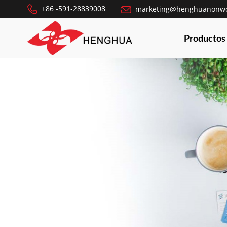
+86 -591-28839008
marketing@henghuanonw
Productos