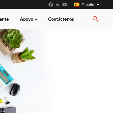
Español
iente
Apoyo
Contáctenos
English
français
русский
español
العربية