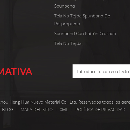
Spunbond
Tela No Tejida Spunbond De
Polipropileno
Spunbond Con Patrón Cruzado
Tela No Tejida
MATIVA
hou Heng Hua Nuevo Material Co., Ltd. Reservados todos los der
BLOG
MAPA DEL SITIO
XML
POLÍTICA DE PRIVACIDAD