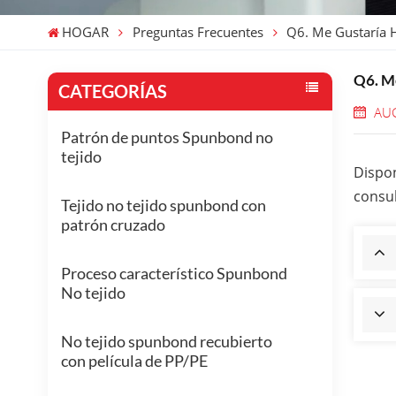
HOGAR
Preguntas Frecuentes
Q6. Me Gustaría 
Q6. Me
CATEGORÍAS
AUG
Patrón de puntos Spunbond no
tejido
Dispon
consul
Tejido no tejido spunbond con
patrón cruzado
Proceso característico Spunbond
No tejido
No tejido spunbond recubierto
con película de PP/PE