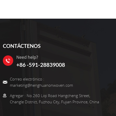
CONTÁCTENOS
Need help?
+86 -591-28839008
Correo electrónico :
marketing@henghuanonwoven.com
Agregar :
No.260 Liqi Road Hangcheng Street,
Changle District, Fuzhou City, Fujian Province, China