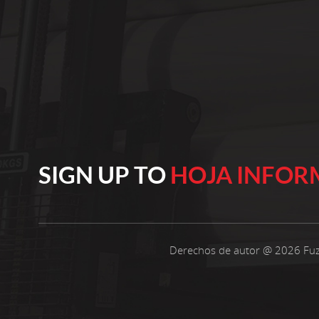
orgullosos de más de 22 años de experiencia
trabajando con telas no tejidas. Seleccionamos
solo las mejores materias primas de
polipropileno para nuestros productos.
Nuestros clientes se encuentran en todo el
mundo. Innovamos continuamente nuestra
producción para mantenernos relevantes. Cree
en operaciones confiables y calidad constante
Cada año, fabricamos 10.000 toneladas métricas
de telas no tejidas hiladas de polipropileno de
SIGN UP TO
HOJA INFOR
calidad, desde 10 gramos por metro cuadrado
hasta 250 gramos por metro cuadrado y con un
ancho que varía entre 15 y 260 cm. Nuestros
productos son ampliamente utilizados en la
industria del embalaje, la medicina, los textiles
Derechos de autor @ 2026 Fuz
para el hogar, los muebles y los campos
agrícolas, como bolsas de compras, bolsas de
traje, cajas de almacenamiento, mascarillas,
fundas de almohadas, fundas de sofá, bolsas de