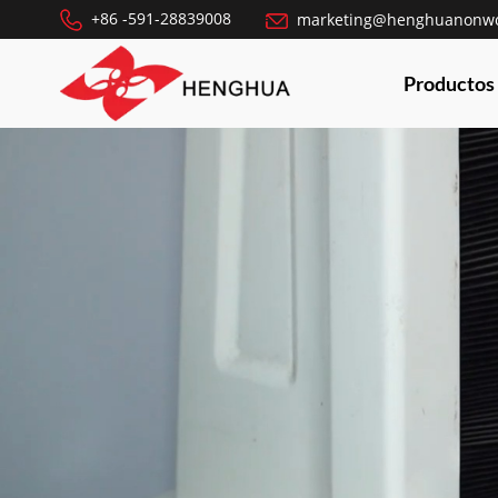
+86 -591-28839008
marketing@henghuanonw
Productos