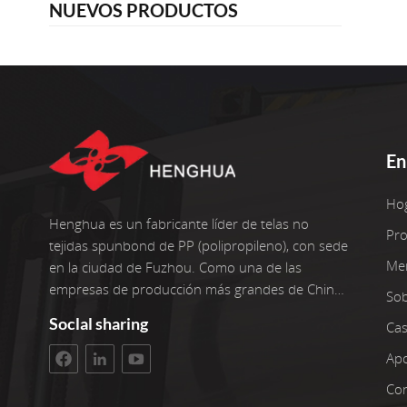
NUEVOS PRODUCTOS
En
Ho
Henghua es un fabricante líder de telas no
Pr
tejidas spunbond de PP (polipropileno), con sede
Me
en la ciudad de Fuzhou. Como una de las
empresas de producción más grandes de China,
So
operamos seis líneas de producción avanzadas
Soclal sharing
Cas
con dos reenrolladores adicionales. Nuestras
instalaciones tienen una superficie de taller de
Ap
3400 metros cuadrados. La inversión bruta
Con
asciende a 100 millones de yuanes. Estamos