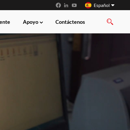
Español
iente
Apoyo
Contáctenos
English
français
русский
español
العربية