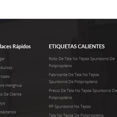
laces Rápidos
ETIQUETAS CALIENTES
gar
Rollo De Tela No Tejida Spunbond De
Polipropileno
oductos
Fabricante De Tela No Tejida
rcado
Spunbond De Polipropileno
bre Henghua
Precio De Tela No Tejida Spunbond De
o De Cliente
Polipropileno
oyo
PP Spunbond No Tejido
táctenos
Tela No Tejida De Polipropileno