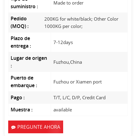
Made to order
suministro :
Pedido
200KG for white/black; Other Color
(MOQ) :
1000KG per color;
Plazo de
7-12days
entrega :
Lugar de origen
Fuzhou,China
:
Puerto de
Fuzhou or Xiamen port
embarque :
Pago :
T/T, L/C, D/P, Credit Card
Muestra :
available
PREGUNTE AHORA