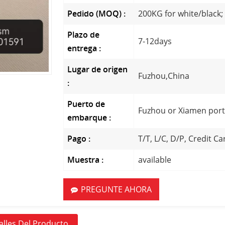
Pedido (MOQ) :
200KG for white/black;
Plazo de
7-12days
entrega :
Lugar de origen
Fuzhou,China
:
Puerto de
Fuzhou or Xiamen por
embarque :
Pago :
T/T, L/C, D/P, Credit Ca
Muestra :
available
PREGUNTE AHORA
alles Del Producto