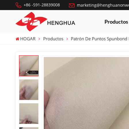
+86 -591-28839008
marketing@henghuanonw
Productos
HOGAR
Productos
Patrón De Puntos Spunbond 