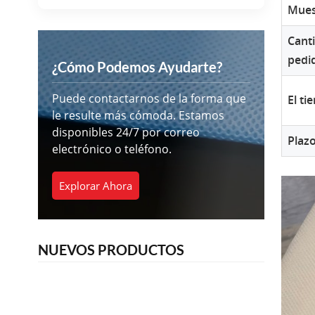
Mues
Cant
pedi
¿Cómo Podemos Ayudarte?
Puede contactarnos de la forma que
El t
le resulte más cómoda. Estamos
disponibles 24/7 por correo
Plazo
electrónico o teléfono.
Explorar Ahora
NUEVOS PRODUCTOS