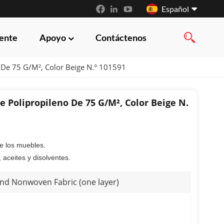
Español
iente
Apoyo
Contáctenos
English
 De 75 G/m², Color Beige N.° 101591
français
русский
e Polipropileno De 75 G/m², Color Beige N.
español
العربية
 de los muebles.
 aceites y disolventes.
d Nonwoven Fabric (one layer)