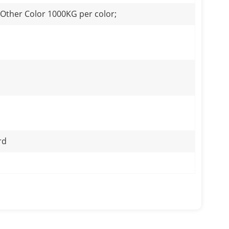
 Other Color 1000KG per color;
t
rd