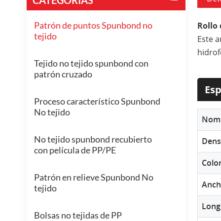
Patrón de puntos Spunbond no
Rollo
tejido
Este a
hidrof
Tejido no tejido spunbond con
patrón cruzado
Esp
Proceso característico Spunbond
No tejido
Nomb
No tejido spunbond recubierto
Dens
con película de PP/PE
Colo
Patrón en relieve Spunbond No
Ancho
tejido
Longi
Bolsas no tejidas de PP