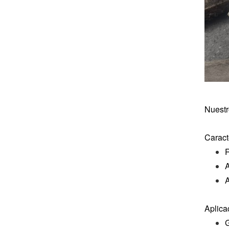
Nuestr
Caracte
R
A
A
Aplica
G