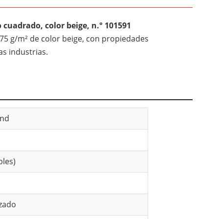
 cuadrado, color beige, n.° 101591
 75 g/m² de color beige, con propiedades
as industrias.
ond
bles)
izado