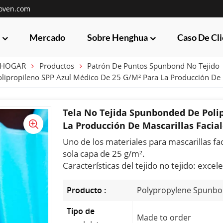
oven.com
Mercado
Sobre Henghua
Caso De Cl
HOGAR
Productos
Patrón De Puntos Spunbond No Tejido
ipropileno SPP Azul Médico De 25 G/m² Para La Producción De Mas
Tela No Tejida Spunbonded De Poli
La Producción De Mascarillas Faciale
Uno de los materiales para mascarillas fa
sola capa de 25 g/m².
Características del tejido no tejido: exce
Producto :
Polypropylene Spunbon
Tipo de
Made to order