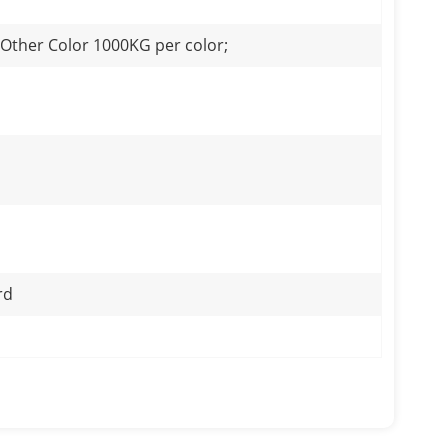
 Other Color 1000KG per color;
t
rd