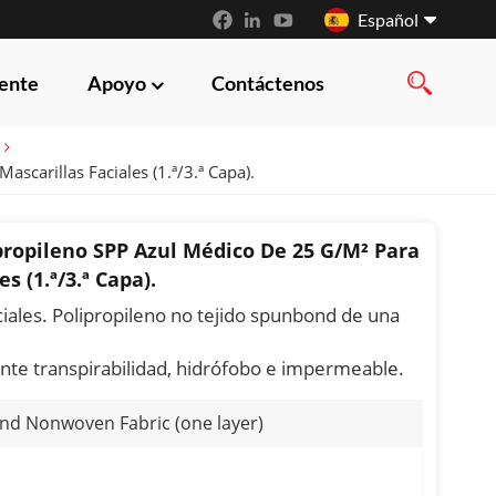
Español
iente
Apoyo
Contáctenos
English
français
carillas Faciales (1.ª/3.ª Capa).
русский
propileno SPP Azul Médico De 25 G/m² Para
español
s (1.ª/3.ª Capa).
العربية
ciales. Polipropileno no tejido spunbond de una
lente transpirabilidad, hidrófobo e impermeable.
d Nonwoven Fabric (one layer)