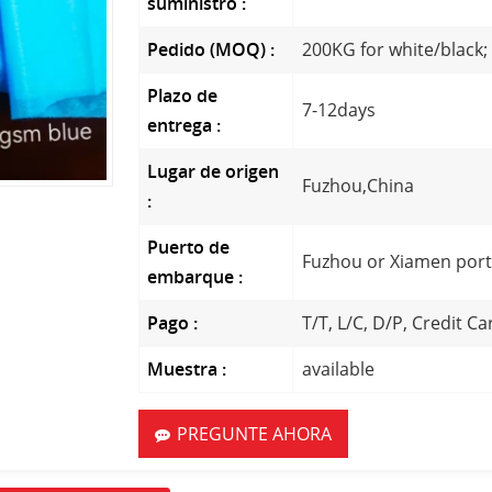
suministro :
Pedido (MOQ) :
200KG for white/black;
Plazo de
7-12days
entrega :
Lugar de origen
Fuzhou,China
:
Puerto de
Fuzhou or Xiamen por
embarque :
Pago :
T/T, L/C, D/P, Credit Ca
Muestra :
available
PREGUNTE AHORA