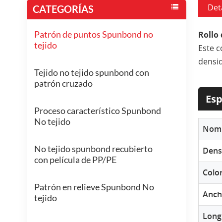
Det
CATEGORÍAS
Patrón de puntos Spunbond no
Rollo 
tejido
Este c
densi
Tejido no tejido spunbond con
patrón cruzado
Esp
Proceso característico Spunbond
No tejido
Nomb
No tejido spunbond recubierto
Dens
con película de PP/PE
Colo
Patrón en relieve Spunbond No
Ancho
tejido
Longi