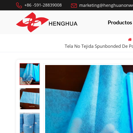
+86 -591-28839008
marketing@henghuanonw
Productos
Tela No Tejida Spunbonded De Pol