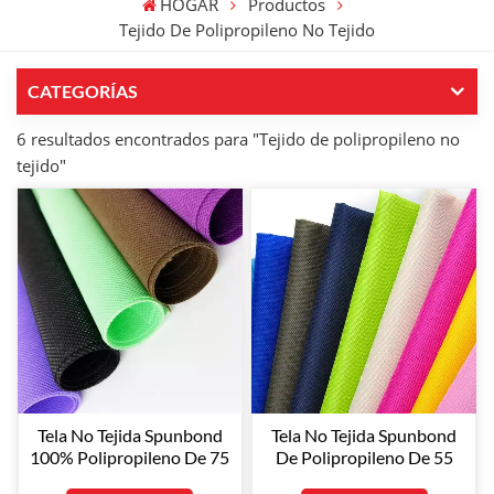
HOGAR
Productos
Tejido De Polipropileno No Tejido
CATEGORÍAS
6 resultados encontrados para "Tejido de polipropileno no
tejido"
Tela No Tejida Spunbond
Tela No Tejida Spunbond
100% Polipropileno De 75
De Polipropileno De 55
G/m² Para Bolsas De La
G/m² De Colores Para