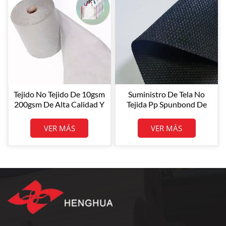
Tejido No Tejido De 10gsm
Suministro De Tela No
200gsm De Alta Calidad Y
Tejida Pp Spunbond De
Bajo Precio, Tela No Tejida
Diseño De Cruz Negra De
De Polipropileno
80GSM
VER MÁS
VER MÁS
Spunbond De 70gsm,
Materia Prima De Tela No
Tejida