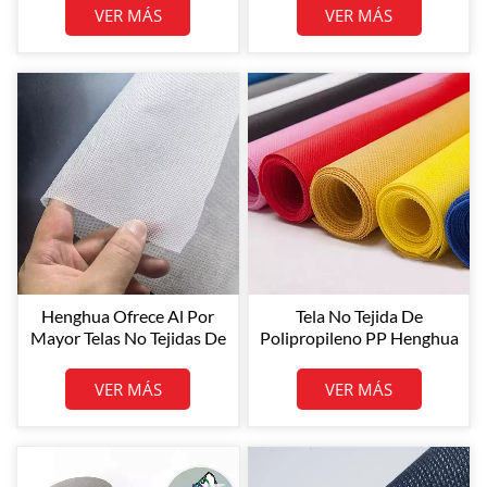
Compra
Manteles
VER MÁS
VER MÁS
Henghua Ofrece Al Por
Tela No Tejida De
Mayor Telas No Tejidas De
Polipropileno PP Henghua
Polipropileno Blanco De
10-250GSM Pp Spunbond
Alta Calidad De 80 G/m²,
Tela No Tejida
VER MÁS
VER MÁS
Fabricadas Con Tecnología
Spunbond, En Tamaños De
Bobina Personalizados.