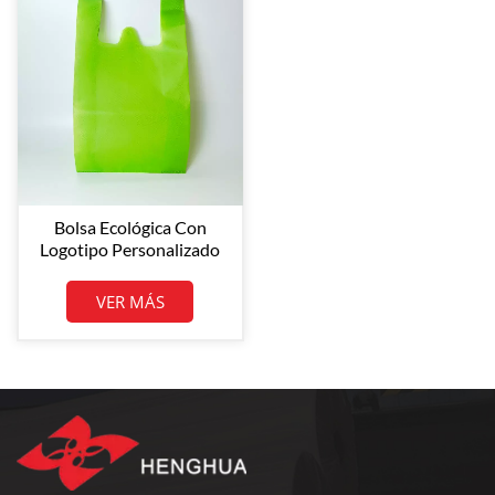
Bolsa Ecológica Con
Logotipo Personalizado
Eco Reciclable Bolsa De
Tela No Tejida Para
VER MÁS
Compras En
Supermercado