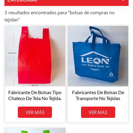
3 resultados encontrados para "bolsas de compras no
tejidas"
Fabricante De Bolsas Tipo
Fabricantes De Bolsas De
Chaleco De Tela No Tejida.
Transporte No Tejidas
Variedad De Colores.
Bolsas De Compras Logo
Bolsas Tipo Chaleco De
Personalizado Colorido
VER MÁS
VER MÁS
Tela No Tejida 100%
100% Bolsa De Tela No
Polipropileno Spunbond.
Tejida Spunbond PP