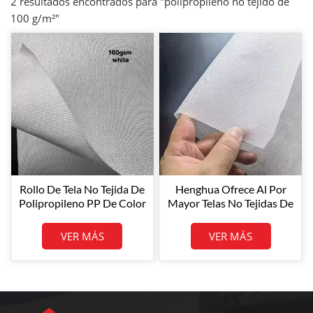
2 resultados encontrados para "polipropileno no tejido de
100 g/m²"
Rollo De Tela No Tejida De
Henghua Ofrece Al Por
Polipropileno PP De Color
Mayor Telas No Tejidas De
Blanco Original De 100
Polipropileno Blanco De
G/m² Para Uso General.
Alta Calidad De 80 G/m²,
VER MÁS
VER MÁS
Fabricadas Con Tecnología
Spunbond, En Tamaños De
Bobina Personalizados.