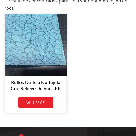
1 resultados encontrados para "tela spunbond no tejida de
roca"
Rollos De Tela No Tejida
Con Relieve De Roca PP
Spunbond
80GSM*1.6M*300M Al
VER MÁS
Por Mayor