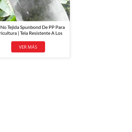
 No Tejida Spunbond De PP Para
icultura | Tela Resistente A Los
Rayos UV Para Protección De
Cultivos Y Cobertura Vegetal
VER MÁS