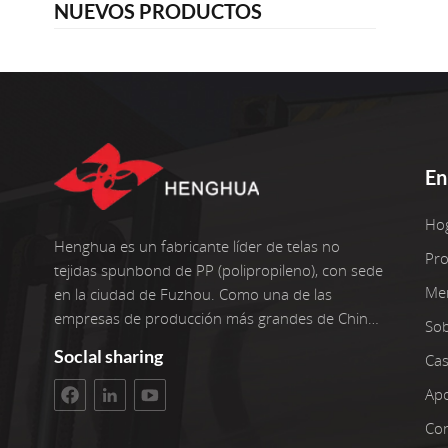
NUEVOS PRODUCTOS
En
Ho
Henghua es un fabricante líder de telas no
Pr
tejidas spunbond de PP (polipropileno), con sede
Me
en la ciudad de Fuzhou. Como una de las
empresas de producción más grandes de China,
So
operamos seis líneas de producción avanzadas
Soclal sharing
Cas
con dos reenrolladores adicionales. Nuestras
instalaciones tienen una superficie de taller de
Ap
3400 metros cuadrados. La inversión bruta
Con
asciende a 100 millones de yuanes. Estamos