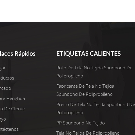
laces Rápidos
ETIQUETAS CALIENTES
gar
Rollo De Tela No Tejida Spunbond De
Polipropileno
oductos
Fabricante De Tela No Tejida
rcado
Spunbond De Polipropileno
bre Henghua
Precio De Tela No Tejida Spunbond De
o De Cliente
Polipropileno
oyo
PP Spunbond No Tejido
táctenos
Tela No Tejida De Polipropileno