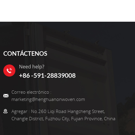
CONTÁCTENOS
Need help?
+86 -591-28839008
Correo electrónico :
marketing@henghuanonwoven.com
Agregar :
No.260 Liqi Road Hangcheng Street,
Changle District, Fuzhou City, Fujian Province, China