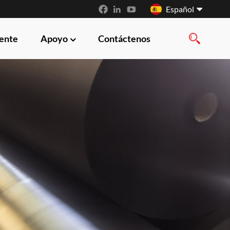
Español
iente
Apoyo
Contáctenos
English
français
русский
español
العربية