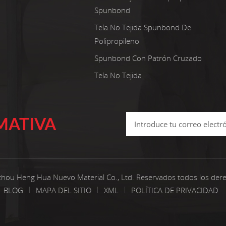
Spunbond
Tela No Tejida Spunbond De
Polipropileno
Spunbond Con Patrón Cruzado
Tela No Tejida
MATIVA
hou Heng Hua Nuevo Material Co., Ltd. Reservados todos los der
BLOG
MAPA DEL SITIO
XML
POLÍTICA DE PRIVACIDAD