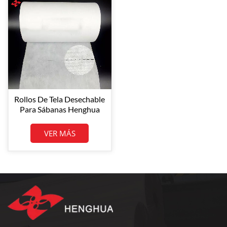
Rollos De Tela Desechable
Para Sábanas Henghua
Precortados De 25-50
GSM, De Polipropileno No
VER MÁS
Tejido Spunbond.