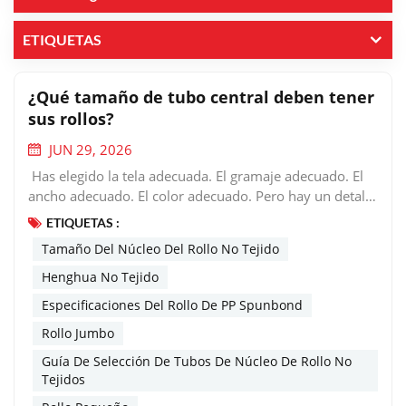
ETIQUETAS
¿Qué tamaño de tubo central deben tener
sus rollos?
JUN 29, 2026
Has elegido la tela adecuada. El gramaje adecuado. El
ancho adecuado. El color adecuado. Pero hay un detalle
más que importa, y que a menudo se pasa por alto:
ETIQUETAS :
¿Qué tamaño de tubo central deben tener sus rollos?
Tamaño Del Núcleo Del Rollo No Tejido
Puede parecer un detalle insignificante, pero elegir el
tamaño incorrecto del núcleo puede afectar los costos
Henghua No Tejido
de envío, la eficiencia de la producción e incluso la
Especificaciones Del Rollo De PP Spunbond
calidad de la tela.Aquí encontrará todo lo que necesita
Rollo Jumbo
saber para seleccionar el tubo central adecuado para su
tejido no tejido spunbond de PP.¿Qué es un tubo con
Guía De Selección De Tubos De Núcleo De Rollo No
núcleo enrollado?Un tubo de núcleo de rollo (también
Tejidos
llamado núcleo de papel o núcleo de cartón) es el