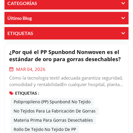
CATEGORÍAS
Último Blog
ETIQUETAS
¿Por qué el PP Spunbond Nonwoven es el
estándar de oro para gorras desechables?
MAR 04, 2026
Cómo la tecnología textil adecuada garantiza seguridad,
comodidad y rentabilidadEn cualquier hospital, planta
procesadora de alimentos o sala blanca del mundo, los
ETIQUETAS :
verá por todas partes: esas sencillas pero cruciales
Polipropileno (PP) Spunbond No Tejido
tapas desechables que protegen tanto a los productos
como a las personas. Pero ¿qué diferencia a una tapa
No Tejidos Para La Fabricación De Gorras
desechable fiable de una ineficaz? La respuesta está en
Materia Prima Para Gorras Desechables
el tejido: polipropileno (PP) spunbond no tejido. Como
Rollo De Tejido No Tejido De PP
fabricante que suministra materiales spunbond