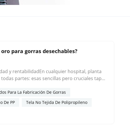
 oro para gorras desechables?
ad y rentabilidadEn cualquier hospital, planta
todas partes: esas sencillas pero cruciales tapas
sonas. Pero ¿qué diferencia a una tapa
o: polipropileno (PP) spunbond no tejido. Como
dos Para La Fabricación De Gorras
icantes de gorras en más de 30 países, hemos
do De PP
Tela No Tejida De Polipropileno
 protección de barrera, comodidad del usuario y
decuado cumple con estos tres. La ciencia
bles se enfrentan a un reto único: deben formar
l usarse durante turnos de más de 8 horas. Los