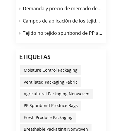
mate
Demanda y precio de mercado de la tela no tejida spunbond de PP funcional en julio de 2026.
teji
tran
Campos de aplicación de los tejidos no tejidos spunbond de PP con diferentes funciones modificadas.
sudo
dise
Tejido no tejido spunbond de PP antibacteriano
part
idea
(par
ETIQUETAS
impu
gorr
Moisture Control Packaging
ento
ciru
Ventilated Packaging Fabric
colo
Agricultural Packaging Nonwoven
norm
Trat
PP Spunbond Produce Bags
(cum
máqu
Fresh Produce Packaging
tela
Breathable Packaging Nonwoven
pene