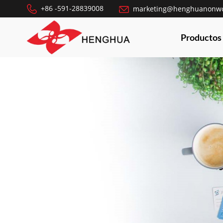
+86 -591-28839008
marketing@henghuanonw
Productos