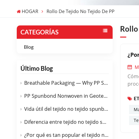
HOGAR
Rollo De Tejido No Tejido De PP
Rollo
CATEGORÍAS
Blog
¿Po
M
Último Blog
Cómo
Breathable Packaging — Why PP Spunbond Nonwoven Is the Perfect Choice
proc
dese
PP Spunbond Nonwoven in Geotextiles — Road, Drainage & Erosion Control
E
dese
fabr
Vida útil del tejido no tejido spunbond de PP
Ma
apre
Te
rent
Diferencia entre tejido no tejido spunbond y tejido no tejido PP
detr
¿Por qué es tan popular el tejido no tejido de PP spunbond en la industria automotriz?
una 