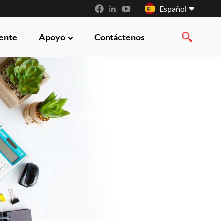
Español
iente
Apoyo
Contáctenos
English
français
русский
español
العربية