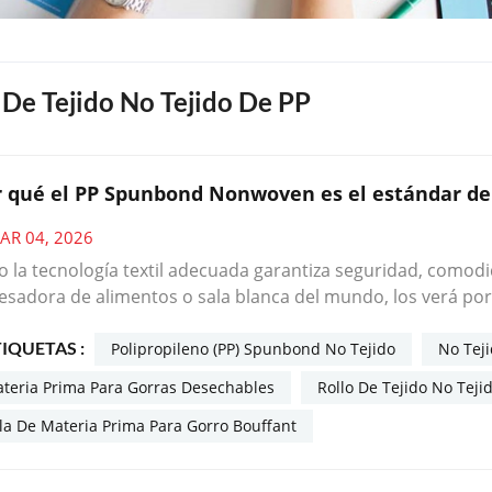
 De Tejido No Tejido De PP
r qué el PP Spunbond Nonwoven es el estándar de
AR 04, 2026
 la tecnología textil adecuada garantiza seguridad, comodid
esadora de alimentos o sala blanca del mundo, los verá por 
chables que protegen tanto a los productos como a las per
TIQUETAS :
chable fiable de una ineficaz? La respuesta está en el tejid
Polipropileno (PP) Spunbond No Tejido
No Teji
icante que suministra materiales spunbond premium a fabr
teria Prima Para Gorras Desechables
Rollo De Tejido No Teji
ndido que el éxito en este mercado se basa en tres pilares:
la De Materia Prima Para Gorro Bouffant
abilidad de la producción. Así es como el spunbond de PP a
ás de la tapa: por qué gana el spunbondLos gorros desecha
barrera fiable contra el cabello, la caspa y las partículas a