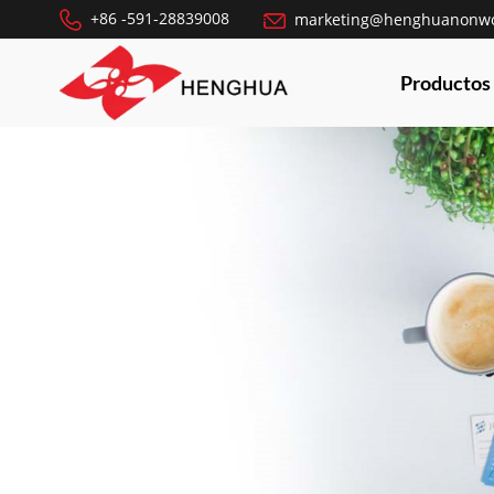
+86 -591-28839008
marketing@henghuanonw
Productos