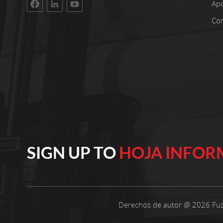
instalaciones tienen una superficie de taller de
Ap
3400 metros cuadrados. La inversión bruta
Con
asciende a 100 millones de yuanes. Estamos
orgullosos de más de 22 años de experiencia
trabajando con telas no tejidas. Seleccionamos
solo las mejores materias primas de
polipropileno para nuestros productos.
Nuestros clientes se encuentran en todo el
mundo. Innovamos continuamente nuestra
producción para mantenernos relevantes. Cree
en operaciones confiables y calidad constante
Cada año, fabricamos 10.000 toneladas métricas
de telas no tejidas hiladas de polipropileno de
SIGN UP TO
HOJA INFOR
calidad, desde 10 gramos por metro cuadrado
hasta 250 gramos por metro cuadrado y con un
ancho que varía entre 15 y 260 cm. Nuestros
productos son ampliamente utilizados en la
industria del embalaje, la medicina, los textiles
Derechos de autor @ 2026 Fuz
para el hogar, los muebles y los campos