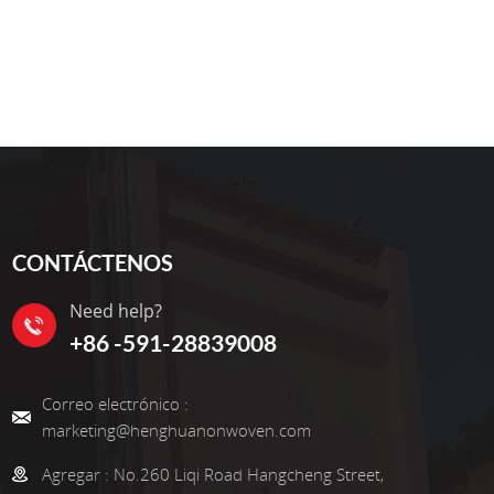
CONTÁCTENOS
Need help?
+86 -591-28839008
Correo electrónico :
marketing@henghuanonwoven.com
Agregar :
No.260 Liqi Road Hangcheng Street,