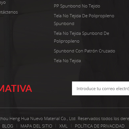
oyo
PP Spunbond No Tejido
táctenos
Tela No Tejida De Polipropileno
Spunbond
Tela No Tejida Spunbond De
Polipropileno
Spunbond Con Patrón Cruzado
Tela No Tejida
MATIVA
hou Heng Hua Nuevo Material Co., Ltd. Reservados todos los der
BLOG
MAPA DEL SITIO
XML
POLÍTICA DE PRIVACIDAD