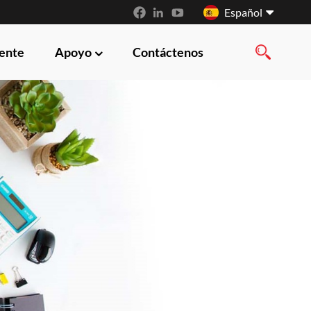
Español
iente
Apoyo
Contáctenos
English
français
русский
español
العربية