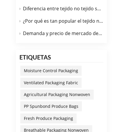
Diferencia entre tejido no tejido spunbond y tejido no tejido PP
¿Por qué es tan popular el tejido no tejido de PP spunbond en la industria automotriz?
Demanda y precio de mercado de la tela no tejida spunbond de PP funcional en julio de 2026.
ETIQUETAS
Moisture Control Packaging
Ventilated Packaging Fabric
Agricultural Packaging Nonwoven
PP Spunbond Produce Bags
Fresh Produce Packaging
Breathable Packaging Nonwoven