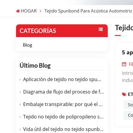
HOGAR
Tejido Spunbond Para Acústica Automotriz
Tejid
CATEGORÍAS
Blog
5 ap
F
Último Blog
Introducción: Descubriendo la versatilidad oculta de los no tejidos spunbondEn el cambiante panorama industrial actual, la innovación en materiales a menudo surge no de la creación de sustancias completamente nuevas, sino del descubrimiento de nuevas aplicaciones para las existentes. Este es el caso de la tela no tejida de polipropileno spunbond, un material cuyas propiedades fundamentales están bien establecidas, pero cuyo potencial continúa expandiéndose hacia n
Aplicación de tejido no tejido spunbond de PP en el campo médico.
Diagrama de flujo del proceso de fabricación de tejido no tejido spunbond de PP
E
Embalaje transpirable: por qué el tejido no tejido spunbond de PP es la opción perfecta.
So
Co
Tejido no tejido de polipropileno spunbond en geotextiles: control de carreteras, drenaje y erosión.
Vida útil del tejido no tejido spunbond de PP