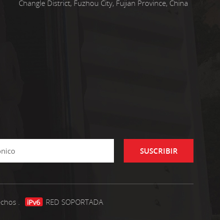
Changle District, Fuzhou City, Fujian Province, China
SUSCRIBIR
echos .
RED SOPORTADA