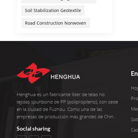
Soil Stabilization Geotextile
Road Construction Nonwoven
En
Ho
Henghua es un fabricante líder de telas no
Pr
tejidas spunbond de PP (polipropileno), con sede
Me
en la ciudad de Fuzhou. Como una de las
empresas de producción más grandes de China,
So
operamos seis líneas de producción avanzadas
Soclal sharing
Cas
con dos reenrolladores adicionales. Nuestras