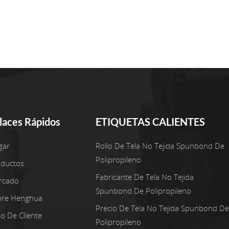
laces Rápidos
ETIQUETAS CALIENTES
gar
Rollo De Tela No Tejida Spunbond De
Polipropileno
oductos
Fabricante De Tela No Tejida
rcado
Spunbond De Polipropileno
bre Henghua
Precio De Tela No Tejida Spunbond De
o De Cliente
Polipropileno