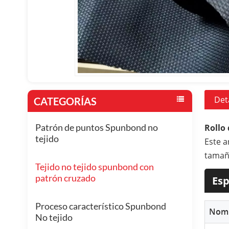
Det
CATEGORÍAS
Patrón de puntos Spunbond no
Rollo 
tejido
Este a
tamañ
Tejido no tejido spunbond con
patrón cruzado
Esp
Proceso característico Spunbond
Nomb
No tejido