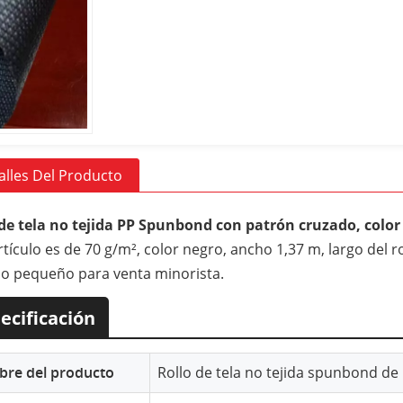
alles Del Producto
de tela no tejida PP Spunbond con patrón cruzado, color 
rtículo es de 70 g/m², color negro, ancho 1,37 m, largo del r
o pequeño para venta minorista.
ecificación
re del producto
Rollo de tela no tejida spunbond de