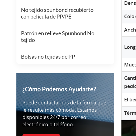
Dens
No tejido spunbond recubierto
con película de PP/PE
Colo
Ancho
Patrón en relieve Spunbond No
tejido
Longi
Bolsas no tejidas de PP
Mues
Cant
pedi
¿Cómo Podemos Ayudarte?
El t
Puede contactarnos de la forma que
le resulte más cómoda. Estamos
Térm
disponibles 24/7 por correo
electrónico o teléfono.