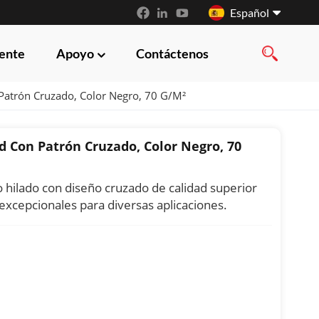
Español
iente
Apoyo
Contáctenos
English
Patrón Cruzado, Color Negro, 70 G/m²
français
русский
d Con Patrón Cruzado, Color Negro, 70
español
no hilado con diseño cruzado de calidad superior
العربية
 excepcionales para diversas aplicaciones.