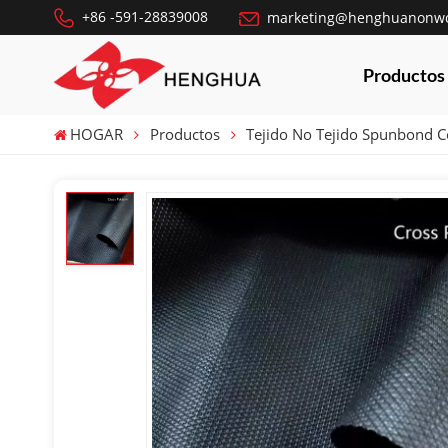
+86 -591-28839008
marketing@henghuanonw
Productos
HOGAR
Productos
Tejido No Tejido Spunbond 