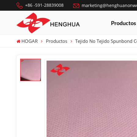
+86 -591-28839008
marketing@henghuanonw
Productos
HOGAR
Productos
Tejido No Tejido Spunbond 