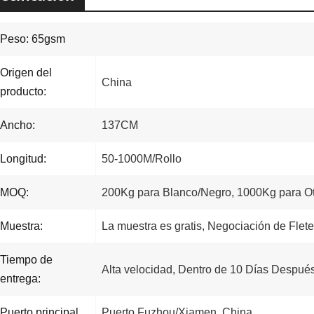
Peso: 65gsm
Origen del
China
producto:
Ancho:
137CM
Longitud:
50-1000M/Rollo
MOQ:
200Kg para Blanco/Negro, 1000Kg para Ot
Muestra:
La muestra es gratis, Negociación de Flete
Tiempo de
Alta velocidad, Dentro de 10 Días Después
entrega:
Puerto principal
Puerto Fuzhou/Xiamen, China