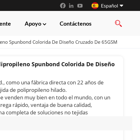
Español
iente
Apoyo
Contáctenos
English
pileno Spunbond Colorida De Diseño Cruzado De 65GSM
français
русский
lipropileno Spunbond Colorida De Diseño
español
, como una fábrica directa con 22 años de
العربية
jida de polipropileno hilado.
 se venden muy bien en todo el mundo, con un
rega rápido, ventaja de buena calidad,
ma completa de soluciones no tejidas