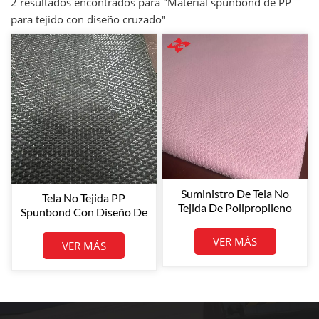
2 resultados encontrados para "Material spunbond de PP
para tejido con diseño cruzado"
Suministro De Tela No
Tela No Tejida PP
Tejida De Polipropileno
Spunbond Con Diseño De
Spunbond Colorida De
Puntos Y Cruces De
Diseño Cruzado De
Colores
VER MÁS
VER MÁS
65GSM