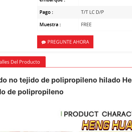
Pago :
T/T LC D/P
Muestra :
FREE
PREGUNTE AHORA
alles Del Producto
do no tejido de polipropileno hilado 
do de polipropileno