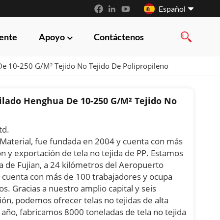
Español
iente
Apoyo
Contáctenos
English
De 10-250 G/m² Tejido No Tejido De Polipropileno
français
русский
Hilado Henghua De 10-250 G/m² Tejido No
español
td.
العربية
aterial, fue fundada en 2004 y cuenta con más
ón y exportación de tela no tejida de PP. Estamos
a de Fujian, a 24 kilómetros del Aeropuerto
a cuenta con más de 100 trabajadores y ocupa
. Gracias a nuestro amplio capital y seis
ón, podemos ofrecer telas no tejidas de alta
 año, fabricamos 8000 toneladas de tela no tejida