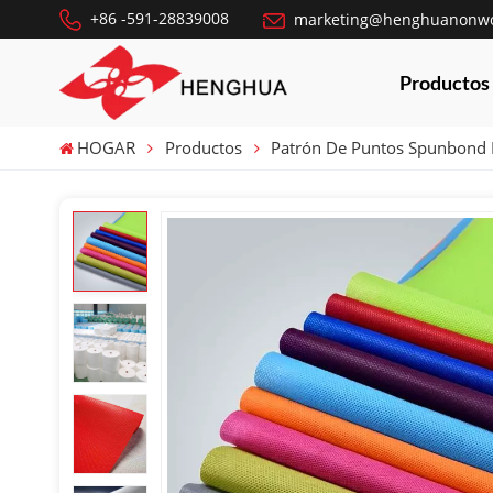
+86 -591-28839008
marketing@henghuanonw
Productos
HOGAR
Productos
Patrón De Puntos Spunbond 