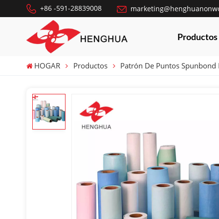
+86 -591-28839008
marketing@henghuanonw
Productos
HOGAR
Productos
Patrón De Puntos Spunbond 