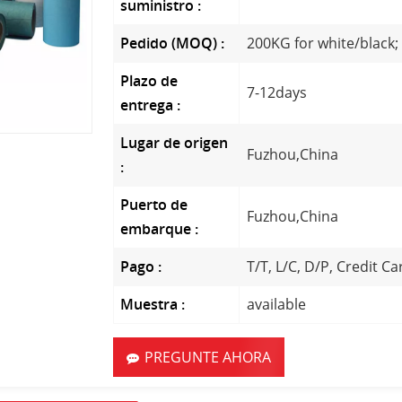
suministro :
Pedido (MOQ) :
200KG for white/black;
Plazo de
7-12days
entrega :
Lugar de origen
Fuzhou,China
:
Puerto de
Fuzhou,China
embarque :
Pago :
T/T, L/C, D/P, Credit Ca
Muestra :
available
PREGUNTE AHORA