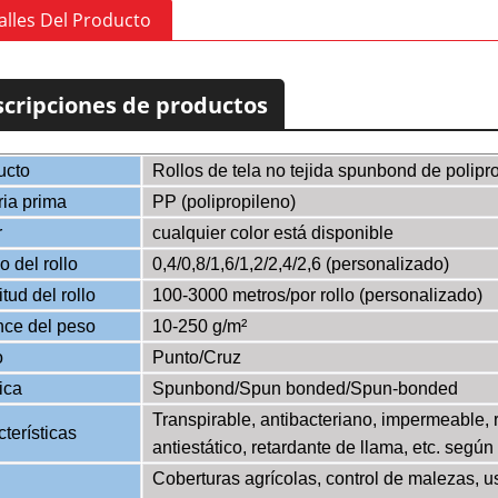
alles Del Producto
cripciones de productos
ucto
Rollos de tela no tejida spunbond de polipr
ria prima
PP (polipropileno)
r
cualquier color está disponible
 del rollo
0,4/0,8/1,6/1,2/2,4/2,6 (personalizado)
tud del rollo
100-3000 metros/por rollo (personalizado)
nce del peso
10-250 g/m²
o
Punto/Cruz
ica
Spunbond/Spun bonded/Spun-bonded
Transpirable, antibacteriano, impermeable, r
terísticas
antiestático, retardante de llama, etc. segú
Coberturas agrícolas, control de malezas, 