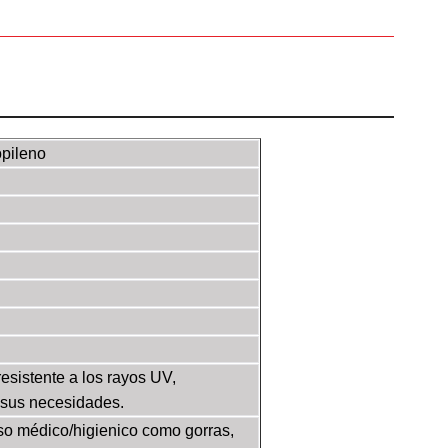
opileno
esistente a los rayos UV,
n sus necesidades.
uso médico/higienico como gorras,