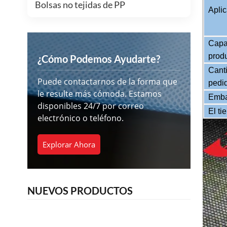
Bolsas no tejidas de PP
Apli
Capa
prod
¿Cómo Podemos Ayudarte?
Cant
Puede contactarnos de la forma que
pedi
le resulte más cómoda. Estamos
Emba
disponibles 24/7 por correo
El ti
electrónico o teléfono.
Explorar Ahora
NUEVOS PRODUCTOS