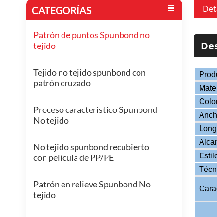
Det
CATEGORÍAS
Patrón de puntos Spunbond no
Des
tejido
Tejido no tejido spunbond con
Prod
patrón cruzado
Mate
Colo
Proceso característico Spunbond
Ancho
No tejido
Longi
Alca
No tejido spunbond recubierto
Estil
con película de PP/PE
Técn
Patrón en relieve Spunbond No
Carac
tejido