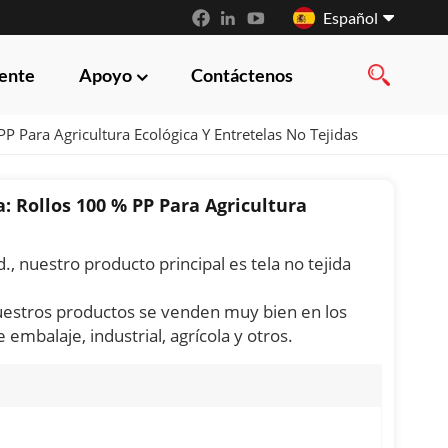
Español
iente
Apoyo
Contáctenos
English
 Para Agricultura Ecológica Y Entretelas No Tejidas
français
русский
 Rollos 100 % PP Para Agricultura
español
 nuestro producto principal es tela no tejida
العربية
nuestros productos se venden muy bien en los
mbalaje, industrial, agrícola y otros.