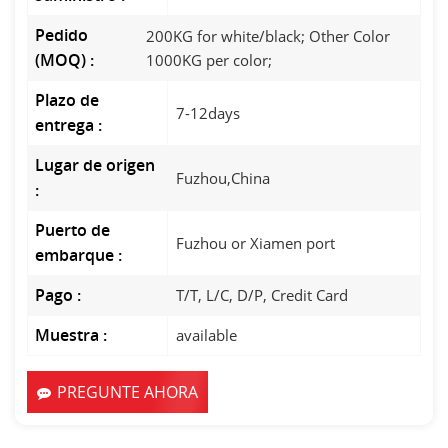
Pedido
200KG for white/black; Other Color
(MOQ) :
1000KG per color;
Plazo de
7-12days
entrega :
Lugar de origen
Fuzhou,China
:
Puerto de
Fuzhou or Xiamen port
embarque :
Pago :
T/T, L/C, D/P, Credit Card
Muestra :
available
PREGUNTE AHORA