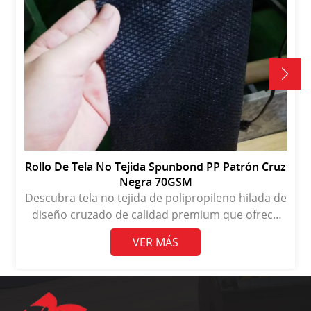
Rollo De Tela No Tejida Spunbond PP Patrón Cruz
Negra 70GSM
Descubra tela no tejida de polipropileno hilada de
diseño cruzado de calidad premium que ofrece
una durabilidad y versatilidad excepcionales para
VER MÁS
diversas aplicaciones.