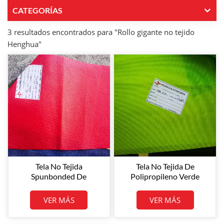
CATEGORÍAS
3 resultados encontrados para "Rollo gigante no tejido
Henghua"
Tela No Tejida
Tela No Tejida De
Spunbonded De
Polipropileno Verde
Polipropileno Rojo N.°
Manzana Para La
70526 Para La Fabricación
Confección De Bolsos Y
VER MÁS
VER MÁS
De Bolsas Y Fundas Para
Fundas Para Muebles
Muebles.