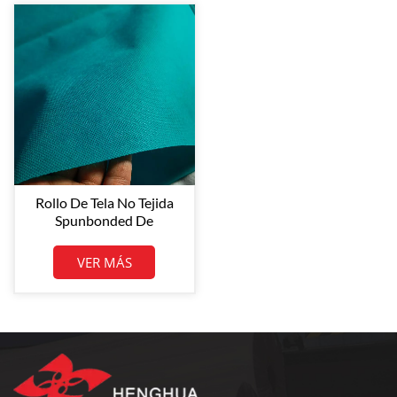
Rollo De Tela No Tejida
Spunbonded De
Polipropileno (PP) De
Color Verde, Tamaño
VER MÁS
Personalizado