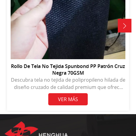
Rollo De Tela No Tejida Spunbond PP Patrón Cruz
Negra 70GSM
Descubra tela no tejida de polipropileno hilada de
diseño cruzado de calidad premium que ofrece
una durabilidad y versatilidad excepcionales para
VER MÁS
diversas aplicaciones.