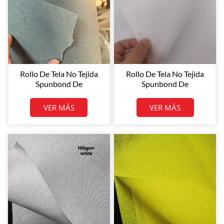
Rollo De Tela No Tejida
Rollo De Tela No Tejida
Spunbond De
Spunbond De
Polipropileno De Color
Polipropileno Blanco De
Gris De 120 G/m² (SBPP,
120 G/m² Con Tamaño
VER MÁS
VER MÁS
Venta Al Por Mayor)
Personalizado. Suministro
De Fábrica.