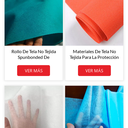
Rollo De Tela No Tejida
Materiales De Tela No
Spunbonded De
Tejida Para La Protección
Polipropileno (PP) De
Del Medio Ambiente De
Color Verde, Tamaño
Henghua / Fácilmente
VER MÁS
VER MÁS
Personalizado
Biodegradables / Rollos
De Tela No Tejida De Alta
Calidad