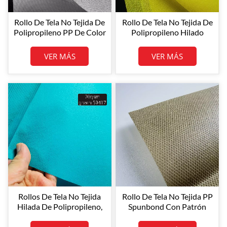
Rollo De Tela No Tejida De
Rollo De Tela No Tejida De
Polipropileno PP De Color
Polipropileno Hilado
Blanco Original De 100
Ecológico De 100 G/m² |
G/m² Para Uso General.
Teñida, Transpirable Y
VER MÁS
VER MÁS
Resistente Al Desgarro
Rollos De Tela No Tejida
Rollo De Tela No Tejida PP
Hilada De Polipropileno,
Spunbond Con Patrón
Color Verde, 70 G/m², N.º
Cruzado, Color Beige, 120
59417, Suministro De
G/m², Tamaño De Rollo