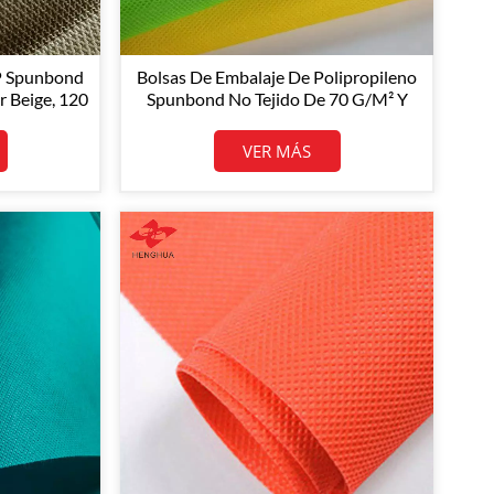
PP Spunbond
Bolsas De Embalaje De Polipropileno
 Beige, 120
Spunbond No Tejido De 70 G/m² Y
ollo
150/160 Cm De Ancho
.
VER MÁS