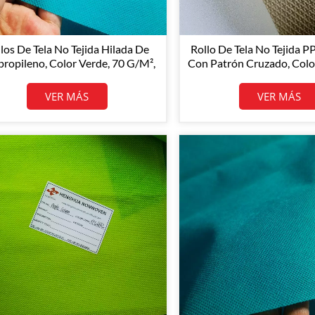
los De Tela No Tejida Hilada De
Rollo De Tela No Tejida 
propileno, Color Verde, 70 G/m²,
Con Patrón Cruzado, Color
º 59417, Suministro De Fábrica
G/m², Tamaño De R
Personalizable
VER MÁS
VER MÁS