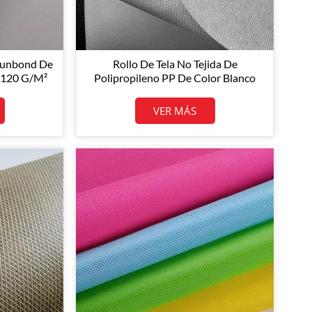
Spunbond De
Rollo De Tela No Tejida De
e 120 G/m²
Polipropileno PP De Color Blanco
izado.
Original De 100 G/m² Para Uso
ica.
General.
VER MÁS