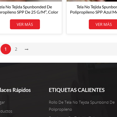
ela No Tejida Spunbonded De
Tela No Tejida Spunb
propileno SPP De 25 G/m², Color
Polipropileno SPP Azul M
nco/azul, Para La Producción De
G/m² Para La Produc
scarillas Faciales (1.ª/3.ª Capa).
Mascarillas Faciales (1.ª/
VER MÁS
VER MÁS
1
2
laces Rápidos
ETIQUETAS CALIENTES
gar
Rollo De Tela No Tejida Spunbond De
Polipropileno
oductos