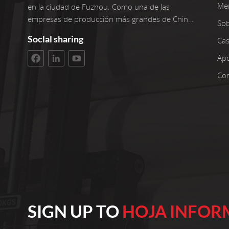
Me
en la ciudad de Fuzhou. Como una de las
empresas de producción más grandes de China,
So
operamos seis líneas de producción avanzadas
Soclal sharing
Cas
con dos reenrolladores adicionales. Nuestras
instalaciones tienen una superficie de taller de
Ap
3400 metros cuadrados. La inversión bruta
Con
asciende a 100 millones de yuanes. Estamos
orgullosos de más de 22 años de experiencia
trabajando con telas no tejidas. Seleccionamos
solo las mejores materias primas de
polipropileno para nuestros productos.
Nuestros clientes se encuentran en todo el
mundo. Innovamos continuamente nuestra
producción para mantenernos relevantes. Cree
en operaciones confiables y calidad constante
Cada año, fabricamos 10.000 toneladas métricas
de telas no tejidas hiladas de polipropileno de
SIGN UP TO
HOJA INFOR
calidad, desde 10 gramos por metro cuadrado
hasta 250 gramos por metro cuadrado y con un