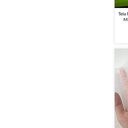
Tela
Ma
B