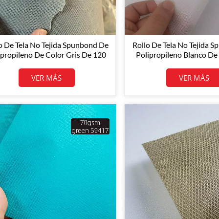
o De Tela No Tejida Spunbond De
Rollo De Tela No Tejida 
ipropileno De Color Gris De 120
Polipropileno Blanco D
m² (SBPP, Venta Al Por Mayor)
Con Tamaño Personal
Suministro De Fábr
VER MÁS
VER MÁS