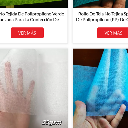
 No Tejida De Polipropileno Verde
Rollo De Tela No Tejida 
nzana Para La Confección De
De Polipropileno (PP) De 
olsos Y Fundas Para Muebles
Tamaño Personali
VER MÁS
VER MÁS