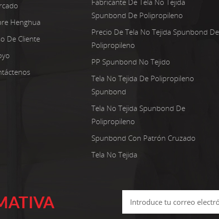
Fabricante De Tela No Tejida
rcado
Spunbond De Polipropileno
bre Henghua
Precio De Tela No Tejida Spunbond De
o De Cliente
Polipropileno
oyo
PP Spunbond No Tejido
táctenos
Tela No Tejida De Polipropileno
Spunbond
Tela No Tejida Spunbond De
Polipropileno
Spunbond Con Patrón Cruzado
Tela No Tejida
MATIVA