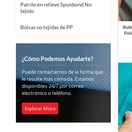
Patrón en relieve Spunbond No
tejido
Bolsas no tejidas de PP
Roll
Pol
G/
¿Cómo Podemos Ayudarte?
Puede contactarnos de la forma que
le resulte más cómoda. Estamos
disponibles 24/7 por correo
electrónico o teléfono.
Explorar Ahora