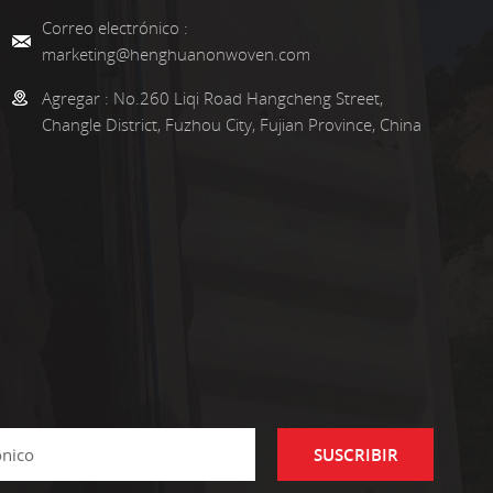
Correo electrónico :
marketing@henghuanonwoven.com
Agregar :
No.260 Liqi Road Hangcheng Street,
Changle District, Fuzhou City, Fujian Province, China
SUSCRIBIR