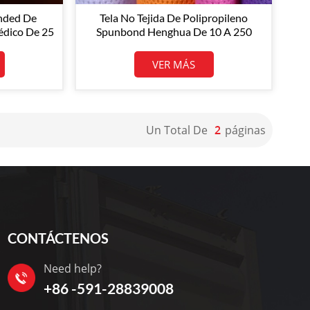
onded De
Tela No Tejida De Polipropileno
édico De 25
Spunbond Henghua De 10 A 250
ción De
G/m², Precio De Fábrica, OEM
3.ª Capa).
VER MÁS
Un Total De
2
Páginas
CONTÁCTENOS
Need help?
+86 -591-28839008