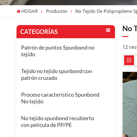
HOGAR
Productos
No Tejido De Polipropileno 
No T
CATEGORÍAS
12 res
Patrón de puntos Spunbond no
tejido
Tejido no tejido spunbond con
patrón cruzado
Proceso característico Spunbond
No tejido
No tejido spunbond recubierto
con película de PP/PE