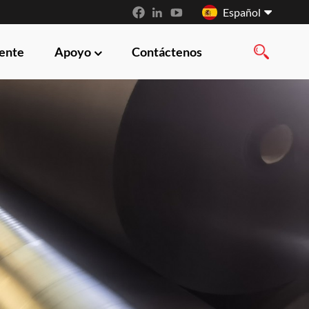
Español
iente
Apoyo
Contáctenos
English
français
русский
español
العربية